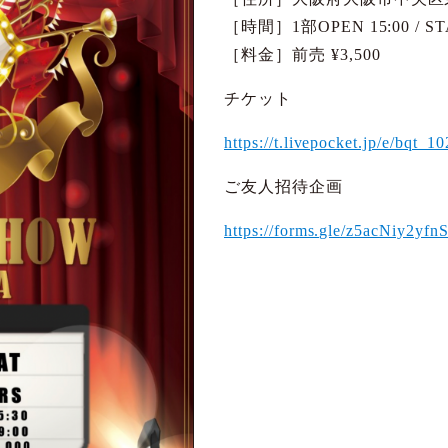
［時間］1部OPEN 15:00 / STAR
［料金］前売 ¥3,500
チケット
https://t.livepocket.jp/e/bqt_1
ご友人招待企画
https://forms.gle/z5acNiy2yf