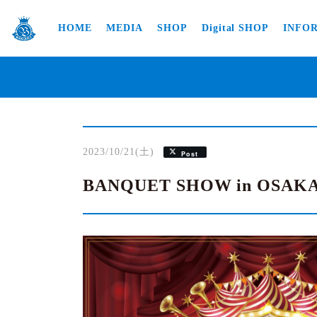
HOME
MEDIA
SHOP
Digital SHOP
INFO
2023/10/21(土)
Post
BANQUET SHOW in OSAK