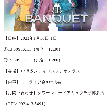
【日時】
2022
年
1
月
16
日（日）
①
13:00START
（集合：
12:30
）
②
15:30START
（集合：
15:00
）
【会場】
JR
博多シティ
3F
スタジオテラス
【内容】ミニライブ会
&
特典会
【お問い合わせ】タワーレコードアミュプラザ博多店
（
TEL: 092-413-5491
）