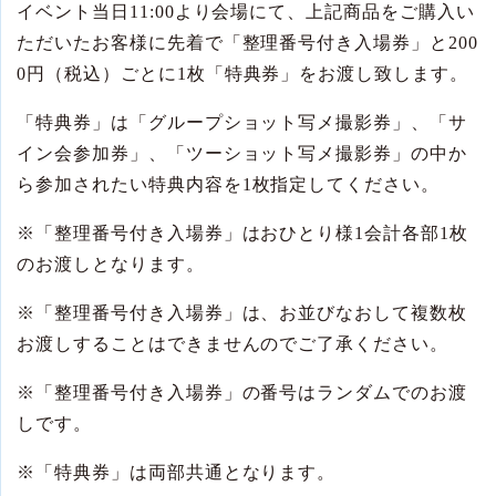
イベント当日
11:00
より会場にて、上記商品をご購入い
ただいたお客様に先着で「整理番号付き入場券」と
200
0
円（税込）ごとに
1
枚「特典券」をお渡し致します。
「特典券」は「グループショット写メ撮影券」、「サ
イン会参加券」、「ツーショット写メ撮影券」の中か
ら参加されたい特典内容を
1
枚指定してください。
※
「整理番号付き入場券」はおひとり様
1
会計各部
1
枚
のお渡しとなります。
※
「整理番号付き入場券」は、お並びなおして複数枚
お渡しすることはできませんのでご了承ください。
※
「整理番号付き入場券」の番号はランダムでのお渡
しです。
※
「特典券」は両部共通となります。