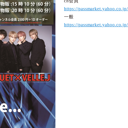
ch会員
https://passmarket.yahoo.co.j
一般
https://passmarket.yahoo.co.j