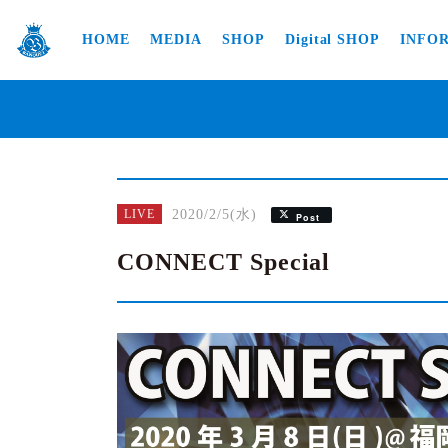
HOME
MEDIA
SHOP
Digital SHOP
INFO
2020/2/5(水)
LIVE
Post
CONNECT Special