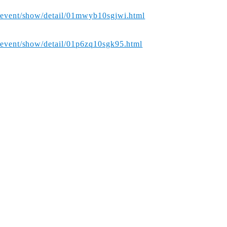
p/event/show/detail/01mwyb10sgjwi.html
p/event/show/detail/01p6zq10sgk95.html