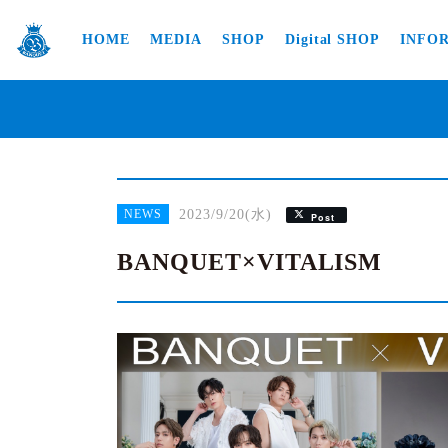
HOME
MEDIA
SHOP
Digital SHOP
INFO
2023/9/20(水)
NEWS
Post
BANQUET×VITALISM