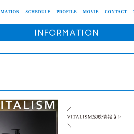
RMATION
SCHEDULE
PROFILE
MOVIE
CONTACT
INFORMATION
／
VITALISM放映情報🧴✨
＼